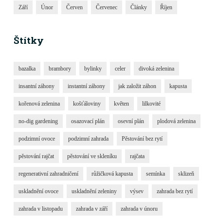
Září
Únor
Červen
Červenec
Články
Říjen
Štítky
bazalka
brambory
bylinky
celer
divoká zelenina
insantní záhony
instantní záhony
jak založit záhon
kapusta
kořenová zelenina
košťáloviny
květen
lilkovité
no-dig gardening
osazovací plán
osevní plán
plodová zelenina
podzimní ovoce
podzimní zahrada
Pěstování bez rytí
pěstování rajčat
pěstování ve skleníku
rajčata
regenerativní zahradničení
růžičková kapusta
semínka
sklizeň
uskladnění ovoce
uskladnění zeleniny
výsev
zahrada bez rytí
zahrada v listopadu
zahrada v září
zahrada v únoru