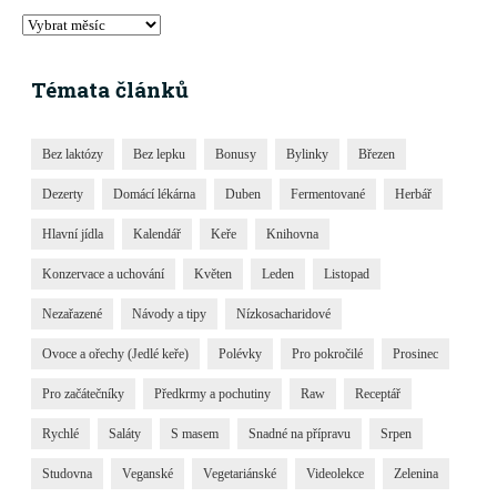
Témata článků
Bez laktózy
Bez lepku
Bonusy
Bylinky
Březen
Dezerty
Domácí lékárna
Duben
Fermentované
Herbář
Hlavní jídla
Kalendář
Keře
Knihovna
Konzervace a uchování
Květen
Leden
Listopad
Nezařazené
Návody a tipy
Nízkosacharidové
Ovoce a ořechy (Jedlé keře)
Polévky
Pro pokročilé
Prosinec
Pro začátečníky
Předkrmy a pochutiny
Raw
Receptář
Rychlé
Saláty
S masem
Snadné na přípravu
Srpen
Studovna
Veganské
Vegetariánské
Videolekce
Zelenina