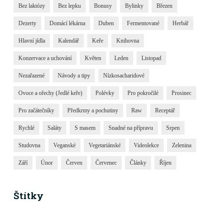
Bez laktózy
Bez lepku
Bonusy
Bylinky
Březen
Dezerty
Domácí lékárna
Duben
Fermentované
Herbář
Hlavní jídla
Kalendář
Keře
Knihovna
Konzervace a uchování
Květen
Leden
Listopad
Nezařazené
Návody a tipy
Nízkosacharidové
Ovoce a ořechy (Jedlé keře)
Polévky
Pro pokročilé
Prosinec
Pro začátečníky
Předkrmy a pochutiny
Raw
Receptář
Rychlé
Saláty
S masem
Snadné na přípravu
Srpen
Studovna
Veganské
Vegetariánské
Videolekce
Zelenina
Září
Únor
Červen
Červenec
Články
Říjen
Štítky