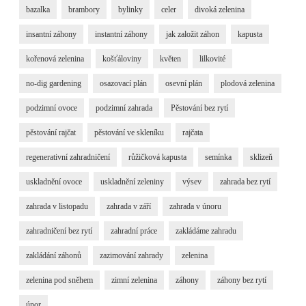
bazalka
brambory
bylinky
celer
divoká zelenina
insantní záhony
instantní záhony
jak založit záhon
kapusta
kořenová zelenina
košťáloviny
květen
lilkovité
no-dig gardening
osazovací plán
osevní plán
plodová zelenina
podzimní ovoce
podzimní zahrada
Pěstování bez rytí
pěstování rajčat
pěstování ve skleníku
rajčata
regenerativní zahradničení
růžičková kapusta
semínka
sklizeň
uskladnění ovoce
uskladnění zeleniny
výsev
zahrada bez rytí
zahrada v listopadu
zahrada v září
zahrada v únoru
zahradničení bez rytí
zahradní práce
zakládáme zahradu
zakládání záhonů
zazimování zahrady
zelenina
zelenina pod sněhem
zimní zelenina
záhony
záhony bez rytí
únor