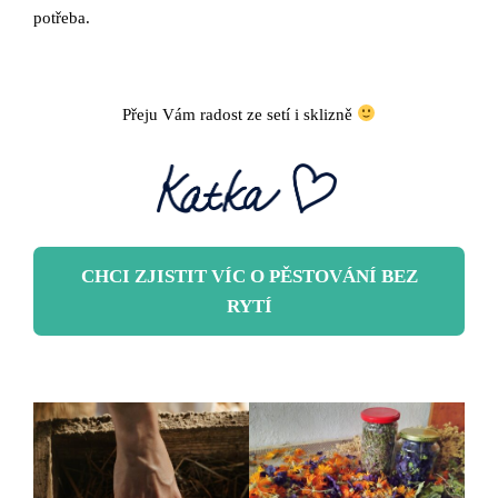
potřeba.
Přeju Vám radost ze setí i sklizně
CHCI ZJISTIT VÍC O PĚSTOVÁNÍ BEZ
RYTÍ