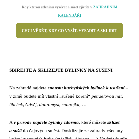
Kdy kterou zeleninu vysévat a sázet zjistíte v
ZAHRADNÍM
KALENDÁŘI
CHCI VĚDĚT, KDY CO VYSÍT, VYSADIT A SKLIDIT
SBÍREJTE A SKLÍZEJTE BYLINKY NA SUŠENÍ
Na zahradě najdete
spoustu kuchyňských bylinek k usušení
–
v zimě budete mít vlastní „sušené koření“
petrželovou nať
,
libeček
, š
alvěj
,
dobromysl
,
saturejku
, …
A
v přírodě najdete bylinky zdarma
, které můžete
sklízet
a sušit
do čajových směsí. Dosklízejte ze zahrady všechny
květy kvetoucích bylin (měsíček, divizna, …)
Na jaře je síla