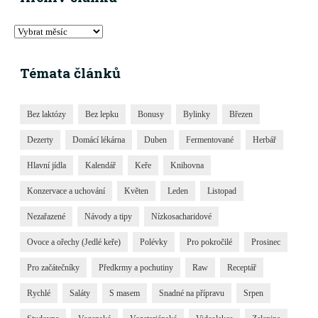
Témata článků
Bez laktózy
Bez lepku
Bonusy
Bylinky
Březen
Dezerty
Domácí lékárna
Duben
Fermentované
Herbář
Hlavní jídla
Kalendář
Keře
Knihovna
Konzervace a uchování
Květen
Leden
Listopad
Nezařazené
Návody a tipy
Nízkosacharidové
Ovoce a ořechy (Jedlé keře)
Polévky
Pro pokročilé
Prosinec
Pro začátečníky
Předkrmy a pochutiny
Raw
Receptář
Rychlé
Saláty
S masem
Snadné na přípravu
Srpen