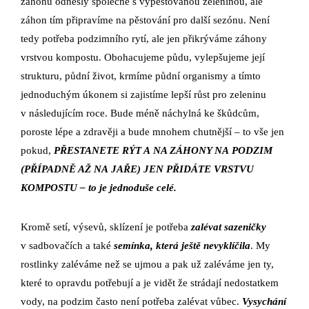
záhonu odnesly společně s vypěstovanou zeleninou, ale
záhon tím připravíme na pěstování pro další sezónu. Není
tedy potřeba podzimního rytí, ale jen přikrýváme záhony
vrstvou kompostu. Obohacujeme půdu, vylepšujeme její
strukturu, půdní život, krmíme půdní organismy a tímto
jednoduchým úkonem si zajistíme lepší růst pro zeleninu
v následujícím roce. Bude méně náchylná ke škůdcům,
poroste lépe a zdravěji a bude mnohem chutnější – to vše jen
pokud,
PŘESTANETE RÝT A NA ZÁHONY NA PODZIM
(PŘÍPADNĚ AŽ NA JAŘE) JEN PŘIDÁTE VRSTVU
KOMPOSTU – to je jednoduše celé.
Kromě setí, výsevů, sklízení je potřeba
zalévat sazeničky
v sadbovačích a také
semínka, která ještě nevyklíčila
. My
rostlinky zaléváme než se ujmou a pak už zaléváme jen ty,
které to opravdu potřebují a je vidět že strádají nedostatkem
vody, na podzim často není potřeba zalévat vůbec.
Vysychání