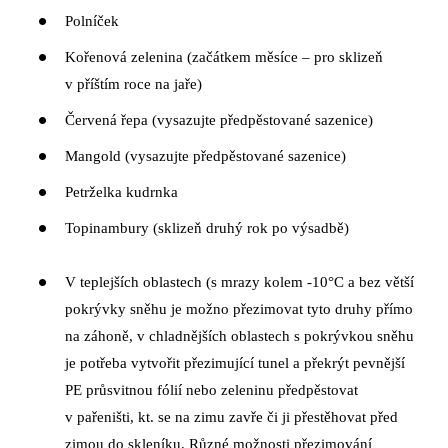
Polníček
Kořenová zelenina (začátkem měsíce – pro sklizeň
v příštím roce na jaře)
Červená řepa (vysazujte předpěstované sazenice)
Mangold (vysazujte předpěstované sazenice)
Petrželka kudrnka
Topinambury (sklizeň druhý rok po výsadbě)
V teplejších oblastech (s mrazy kolem -10°C a bez větší
pokrývky sněhu je možno přezimovat tyto druhy přímo
na záhoně, v chladnějších oblastech s pokrývkou sněhu
je potřeba vytvořit přezimující tunel a překrýt pevnější
PE průsvitnou fólií nebo zeleninu předpěstovat
v pařeništi, kt. se na zimu zavře či ji přestěhovat před
zimou do skleníku. Různé možnosti přezimování