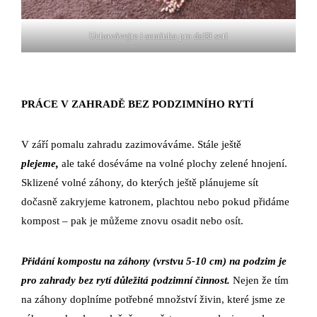
Uchovávejte i semínka pro další setí
PRÁCE V ZAHRADĚ BEZ PODZIMNÍHO RYTÍ
V září pomalu zahradu zazimováváme. Stále ještě
plejeme,
ale také doséváme na volné plochy zelené hnojení.
Sklizené volné záhony, do kterých ještě plánujeme sít
dočasně zakryjeme katronem, plachtou nebo pokud přidáme
kompost – pak je můžeme znovu osadit nebo osít.
Přidání kompostu na záhony (vrstvu 5-10 cm) na podzim je
pro zahrady bez rytí důležitá podzimní činnost.
Nejen že tím
na záhony doplníme potřebné množství živin, které jsme ze