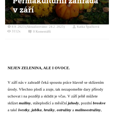
Permakulturní zahrada
v září
8.9. 2023 (Aktualizováno: 24.2. 2025)
Katka Špačková
3112x
0 Komentářů
NEJEN ZELENINA, ALE I OVOCE.
V září nás v zahradě čeká spoustu práce hlavně se sklízením
úrody. Všechno plodí a zraje, tak nezapomeňte dary přírody
uchovat i na později a sklidit je včas. V září ještě můžete
sklízet
mailiny
, stáleplodící a měsíční
jahody
, pozdní
broskve
a také
švestky
,
jablka
,
hrušky
,
ostružiny
a
malinoostružiny
,