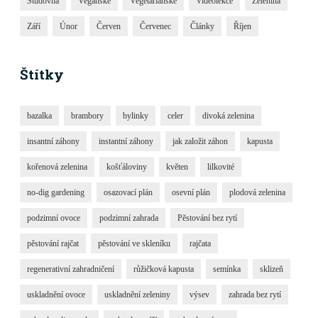
Studovna
Veganské
Vegetariánské
Videolekce
Zelenina
Září
Únor
Červen
Červenec
Články
Říjen
Štítky
bazalka
brambory
bylinky
celer
divoká zelenina
insantní záhony
instantní záhony
jak založit záhon
kapusta
kořenová zelenina
košťáloviny
květen
lilkovité
no-dig gardening
osazovací plán
osevní plán
plodová zelenina
podzimní ovoce
podzimní zahrada
Pěstování bez rytí
pěstování rajčat
pěstování ve skleníku
rajčata
regenerativní zahradničení
růžičková kapusta
semínka
sklizeň
uskladnění ovoce
uskladnění zeleniny
výsev
zahrada bez rytí