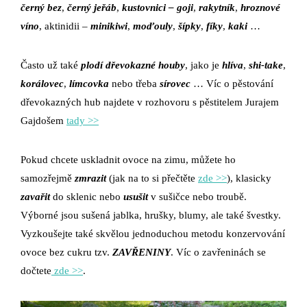
černý bez
,
černý jeřáb
,
kustovnici – goji
,
rakytník
,
hroznové
víno
, aktinidii –
minikiwi
,
moďouly
,
šípky
,
fíky
,
kaki
…
Často už také
plodí dřevokazné houby
, jako je
hlíva
,
shi-take
,
korálovec
,
límcovka
nebo třeba
sírovec
… Víc o pěstování
dřevokazných hub najdete v rozhovoru s pěstitelem Jurajem
Gajdošem
tady >>
Pokud chcete uskladnit ovoce na zimu, můžete ho
samozřejmě
zmrazit
(jak na to si přečtěte
zde >>
), klasicky
zavařit
do sklenic nebo
usušit
v sušičce nebo troubě.
Výborné jsou sušená jablka, hrušky, blumy, ale také švestky.
Vyzkoušejte také skvělou jednoduchou metodu konzervování
ovoce bez cukru tzv.
ZAVŘENINY
. Víc o zavřeninách se
dočtete
zde >>
.