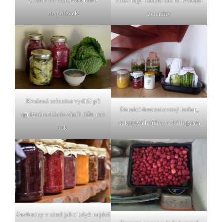
Podzim je ideální čas na kvašení
do polévek
zeleniny
Kvašená zelenina vydrží při
Domácí fermentovaný kečup,
správném skladování i déle než
cuketová hořčice a chilli pasta
rok
Zavřeniny v zimě jako když najdeš