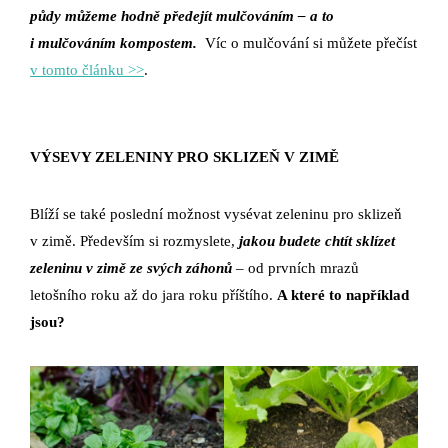
půdy můžeme hodně předejít mulčováním – a to
i mulčováním kompostem.
Víc o mulčování si můžete přečíst
v tomto článku >>
.
VÝSEVY ZELENINY PRO SKLIZEŇ V ZIMĚ
Blíží se také poslední možnost vysévat zeleninu pro sklizeň
v zimě. Především si rozmyslete,
jakou budete chtít
sklízet
zeleninu v zimě ze svých záhonů
– od prvních mrazů
letošního roku až do jara roku příštího.
A které to například
jsou?