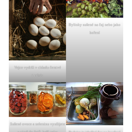
Bylinky sušené na čaj nebo jako
koření
Vejce vydrží v chladu čerstvé
i měsíc
Sušené ovoce a zeleninu využijete
v zimě do čajů, kaší nebo