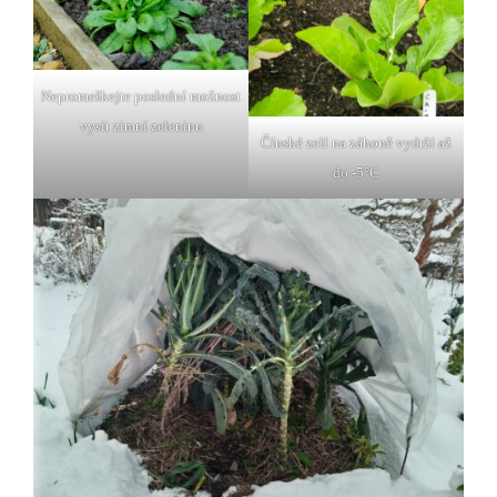
Nepromeškejte poslední možnost
vysít zimní zeleninu
Čínské zelí na záhoně vydrží až
do -5°C