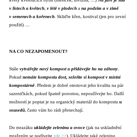
v listech a květech
,
v létě v plodech
a
na podzim a v zimě
v semenech a kořenech
. Skliďte křen, kostival (jen pro zevní
použití) …
NA CO NEZAPOMENOUT?
Stále
vytvářejte nový kompost a přidávejte ho na záhony
.
Pokud
nemáte kompostu dost, sežeňte si kompost v místní
kompostárně
. Předem je dobré otestovat jeho kvalitu na pár
sazeničkách, pokud špatně porostou, nepoužívejte ho. Další
možností je poptat je na organický materiál do kompostu
u
sousedů
, často vám ho rádi přenechají.
Do mrazáku
ukládejte zeleninu a ovoce
(jak na uskladnění
mražením se podívejte
zde >>
). Ukládejte také zeleninu