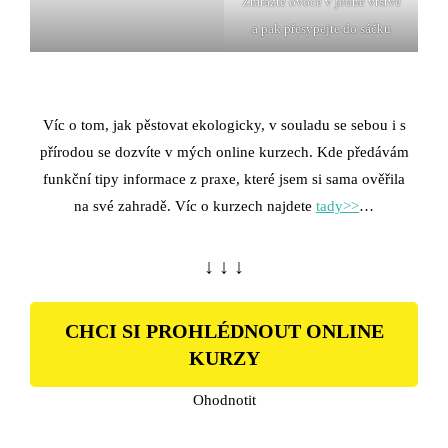
Zmrazte ovoce v jedné vrstvě
a pak přesypejte do sáčku
Víc o tom, jak pěstovat ekologicky, v souladu se sebou i s
přírodou se dozvíte v mých online kurzech. Kde předávám
funkční tipy informace z praxe, které jsem si sama ověřila
na své zahradě. Víc o kurzech najdete
tady>>
…
↓ ↓ ↓
CHCI SI PROHLÉDNOUT ONLINE
KURZY
Ohodnotit