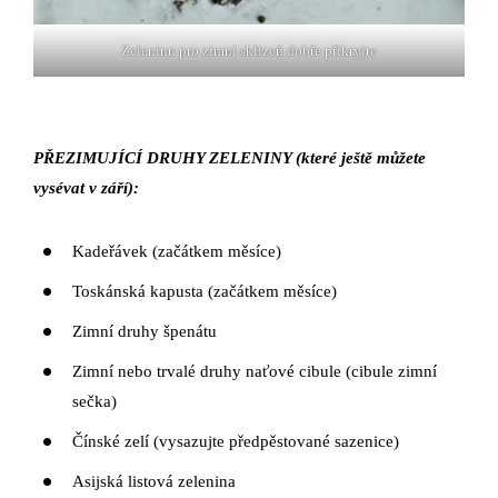
Zeleninu pro zimní sklizeň dobře přikryjte
PŘEZIMUJÍCÍ DRUHY ZELENINY (které ještě můžete
vysévat v září):
Kadeřávek (začátkem měsíce)
Toskánská kapusta (začátkem měsíce)
Zimní druhy špenátu
Zimní nebo trvalé druhy naťové cibule (cibule zimní
sečka)
Čínské zelí (vysazujte předpěstované sazenice)
Asijská listová zelenina