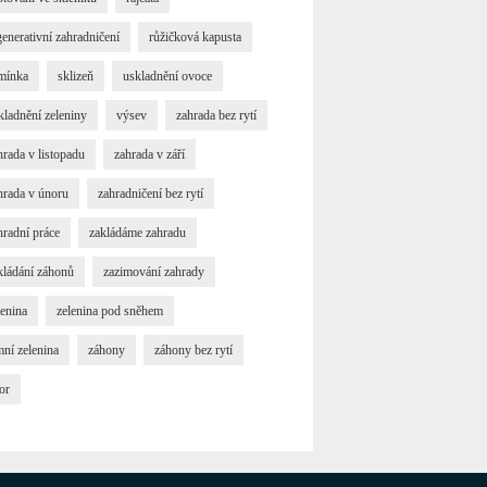
generativní zahradničení
růžičková kapusta
mínka
sklizeň
uskladnění ovoce
kladnění zeleniny
výsev
zahrada bez rytí
hrada v listopadu
zahrada v září
hrada v únoru
zahradničení bez rytí
hradní práce
zakládáme zahradu
kládání záhonů
zazimování zahrady
lenina
zelenina pod sněhem
mní zelenina
záhony
záhony bez rytí
or