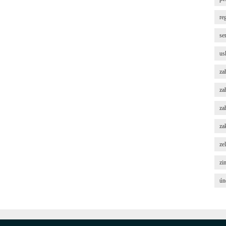
re
se
us
za
za
za
za
ze
zi
ún