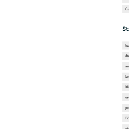
Če
Št
ba
di
in
ko
lil
os
po
Pě
pě