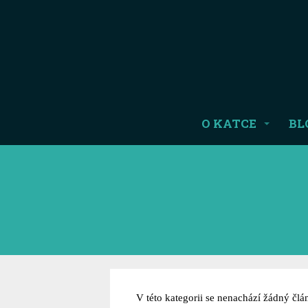
O KATCE
BL
V této kategorii se nenachází žádný člá