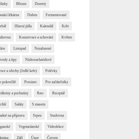
linky
Březen
Dezerty
mácí lékárna
Duben
Fermentované
rbář
Hlavní jídla
Kalendář
Keře
ihovna
Konzervace a uchování
Květen
den
Listopad
Nezařazené
vody a tipy
Nízkosacharidové
oce a ořechy (Jedlé keře)
Polévky
o pokročilé
Prosinec
Pro začátečníky
edkrmy a pochutiny
Raw
Receptář
chlé
Saláty
S masem
adné na přípravu
Srpen
Studovna
ganské
Vegetariánské
Videolekce
lenina
Září
Únor
Červen