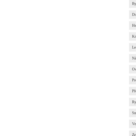
By
Do
He
Kn
Le
Ná
Ov
Pr
Př
Ry
Sn
Ve
Ze