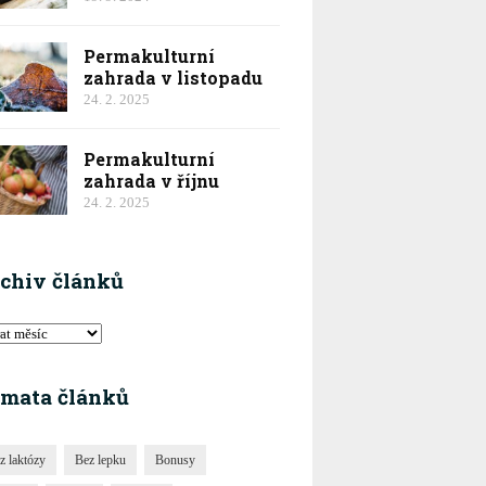
Permakulturní
zahrada v listopadu
24. 2. 2025
Permakulturní
zahrada v říjnu
24. 2. 2025
chiv článků
mata článků
z laktózy
Bez lepku
Bonusy