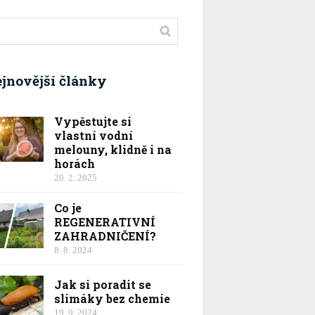
jnovější články
Vypěstujte si
vlastní vodní
melouny, klidně i na
horách
20. 2. 2025
Co je
REGENERATIVNÍ
ZAHRADNIČENÍ?
8. 8. 2024
Jak si poradit se
slimáky bez chemie
19. 9. 2024