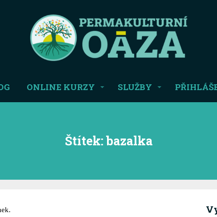
OG
ONLINE KURZY
SLUŽBY
PŘIHLÁŠ
Štítek: bazalka
Vy
nek.