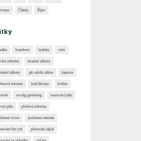
rvenec
Články
Říjen
ítky
zalka
brambory
bylinky
celer
voká zelenina
insantní záhony
stantní záhony
jak založit záhon
kapusta
řenová zelenina
košťáloviny
květen
kovité
no-dig gardening
osazovací plán
evní plán
plodová zelenina
dzimní ovoce
podzimní zahrada
stování bez rytí
pěstování rajčat
stování ve skleníku
rajčata