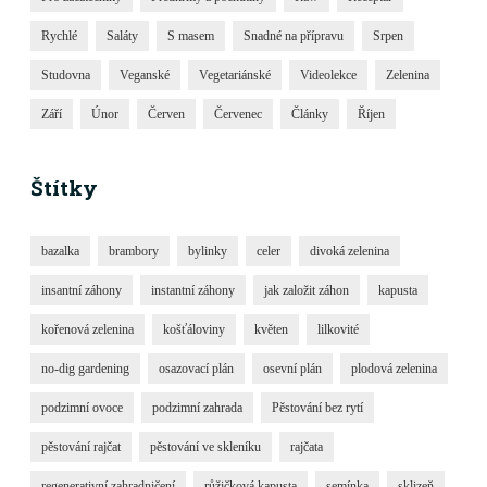
Rychlé
Saláty
S masem
Snadné na přípravu
Srpen
Studovna
Veganské
Vegetariánské
Videolekce
Zelenina
Září
Únor
Červen
Červenec
Články
Říjen
Štítky
bazalka
brambory
bylinky
celer
divoká zelenina
insantní záhony
instantní záhony
jak založit záhon
kapusta
kořenová zelenina
košťáloviny
květen
lilkovité
no-dig gardening
osazovací plán
osevní plán
plodová zelenina
podzimní ovoce
podzimní zahrada
Pěstování bez rytí
pěstování rajčat
pěstování ve skleníku
rajčata
regenerativní zahradničení
růžičková kapusta
semínka
sklizeň