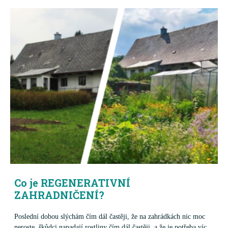
Co je REGENERATIVNÍ
ZAHRADNIČENÍ?
Poslední dobou slýchám čím dál častěji, že na zahrádkách nic moc
neroste, škůdci napadají rostliny čím dál častěji, a že je potřeba víc