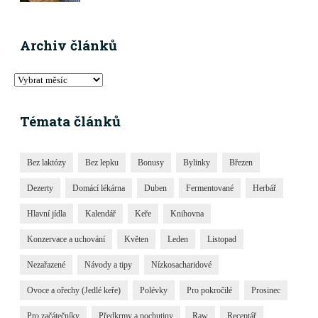
Archiv článků
Témata článků
Bez laktózy
Bez lepku
Bonusy
Bylinky
Březen
Dezerty
Domácí lékárna
Duben
Fermentované
Herbář
Hlavní jídla
Kalendář
Keře
Knihovna
Konzervace a uchování
Květen
Leden
Listopad
Nezařazené
Návody a tipy
Nízkosacharidové
Ovoce a ořechy (Jedlé keře)
Polévky
Pro pokročilé
Prosinec
Pro začátečníky
Předkrmy a pochutiny
Raw
Receptář