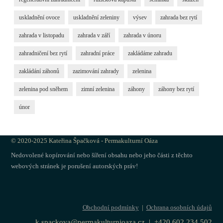
uskladnění ovoce
uskladnění zeleniny
výsev
zahrada bez rytí
zahrada v listopadu
zahrada v září
zahrada v únoru
zahradničení bez rytí
zahradní práce
zakládáme zahradu
zakládání záhonů
zazimování zahrady
zelenina
zelenina pod sněhem
zimní zelenina
záhony
záhony bez rytí
únor
© 2020-2025 Kateřina Špačková - Permakulturní Oáza
Nedovolené kopírování nebo šíření obsahu nebo jeho části z těchto
webových stránek je porušení autorských práv!
Obchodní podmínky
|
Ochrana osobních údajů
k.spackova@permakulturnioaza.cz | +420 602 234 502