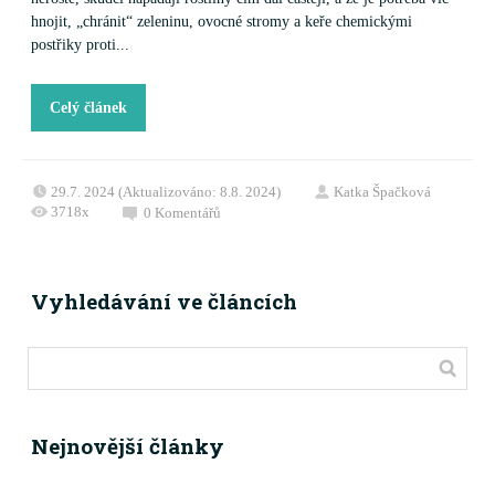
hnojit, „chránit“ zeleninu, ovocné stromy a keře chemickými
postřiky proti...
Celý článek
29.7. 2024 (Aktualizováno: 8.8. 2024)
Katka Špačková
3718x
0
Komentářů
Vyhledávání ve článcích
Nejnovější články