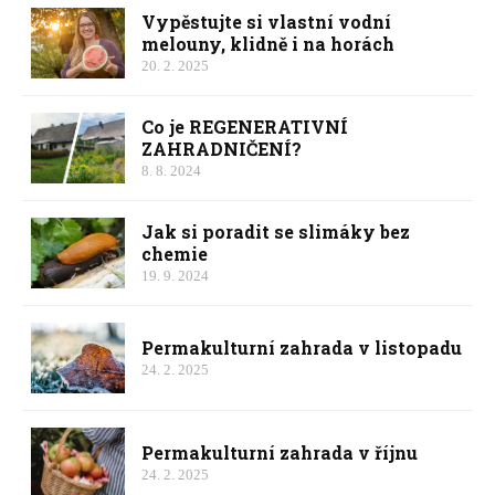
Vypěstujte si vlastní vodní
melouny, klidně i na horách
20. 2. 2025
Co je REGENERATIVNÍ
ZAHRADNIČENÍ?
8. 8. 2024
Jak si poradit se slimáky bez
chemie
19. 9. 2024
Permakulturní zahrada v listopadu
24. 2. 2025
Permakulturní zahrada v říjnu
24. 2. 2025