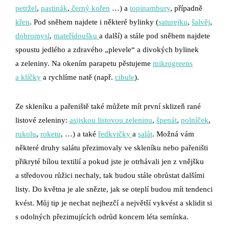
petržel
,
pastinák
,
černý kořen
…) a
topinambury
, případně
křen
. Pod sněhem najdete i některé bylinky (
saturejku
,
šalvěj
,
dobromysl
,
mateřídoušku
a další) a stále pod sněhem najdete
spoustu jedlého a zdravého „plevele“ a divokých bylinek
a zeleniny. Na okením parapetu pěstujeme
mikrogreens
a klíčky
a rychlíme natě (např.
cibule
).
Ze skleníku a pařeniště také můžete mít první sklizeň rané
listové zeleniny:
asijskou listovou zeleninu
,
špenát
,
polníček
,
rukolu
,
roketu
, …) a také
ředkvičky
a
salát
. Možná vám
některé druhy salátu přezimovaly ve skleníku nebo pařeništi
přikryté bílou textilií a pokud jste je otrhávali jen z vnějšku
a středovou růžici nechaly, tak budou stále obrůstat dalšími
listy. Do května je ale snězte, jak se oteplí budou mít tendenci
kvést. Můj tip je nechat nejhezčí a největší vykvést a sklidit si
s odolných přezimujících odrůd koncem léta semínka.