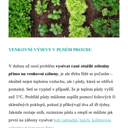
VENKOVNÍ VÝSEVY V PLNÉM PROUDU
V dubnu už není problém
vysévat rané otužilé zeleniny
přímo na venkovní záhony
, je ale třeba řídit se počasím –
ideálně nejen teplotou vzduchu, ale i půdy, která se ohřívá
pomaleji. Setí se vyplatí v případě, že je teplota půdy vyšší
než 5°C. Prohřátí půdy můžeme uspíšit pomocí foliových či
skleněných poklopů, pokud ji přikrývají dva až tři týdny.
Jakmile roztaje sníh, rozmrzne půda a oteplí se můžete jak
první na záhony vysévat
bob zahradní
,
hrách
,
kořenovou
zeleninu
a
červenou řepu
.