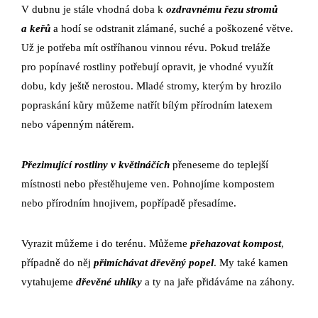
V dubnu je stále vhodná doba k
ozdravnému řezu stromů
a keřů
a hodí se odstranit zlámané, suché a poškozené větve.
Už je potřeba mít ostříhanou vinnou révu. Pokud treláže
pro popínavé rostliny potřebují opravit, je vhodné využít
dobu, kdy ještě nerostou. Mladé stromy, kterým by hrozilo
popraskání kůry můžeme natřít bílým přírodním latexem
nebo vápenným nátěrem.
Přezimující rostliny v květináčích
přeneseme do teplejší
místnosti nebo přestěhujeme ven. Pohnojíme kompostem
nebo přírodním hnojivem, popřípadě přesadíme.
Vyrazit můžeme i do terénu. Můžeme
přehazovat kompost
,
případně do něj
přimíchávat dřevěný popel
. My také kamen
vytahujeme
dřevěné uhlíky
a ty na jaře přidáváme na záhony.