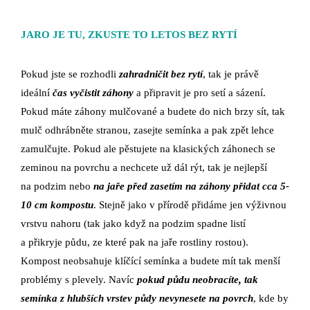
JARO JE TU, ZKUSTE TO LETOS BEZ RYTÍ
Pokud jste se rozhodli
zahradničit bez rytí
, tak je právě
ideální
čas vyčistit záhony
a připravit je pro setí a sázení.
Pokud máte záhony mulčované a budete do nich brzy sít, tak
mulč odhrábněte stranou, zasejte semínka a pak zpět lehce
zamulčujte. Pokud ale pěstujete na klasických záhonech se
zeminou na povrchu a nechcete už dál rýt, tak je nejlepší
na podzim nebo
na jaře před zasetím na záhony přidat cca 5-
10 cm kompostu
. Stejně jako v přírodě přidáme jen výživnou
vrstvu nahoru (tak jako když na podzim spadne listí
a přikryje půdu, ze které pak na jaře rostliny rostou).
Kompost neobsahuje klíčící semínka a budete mít tak menší
problémy s plevely. Navíc
pokud půdu neobracíte, tak
semínka z hlubších vrstev půdy nevynesete na povrch
, kde by