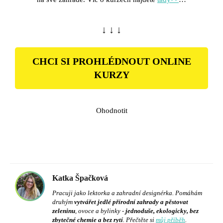
↓ ↓ ↓
CHCI SI PROHLÉDNOUT ONLINE
KURZY
Ohodnotit
Katka Špačková
Pracuji jako lektorka a zahradní designérka. Pomáhám
druhým
vytvářet jedlé přírodní zahrady a pěstovat
zeleninu
, ovoce a bylinky -
jednoduše, ekologicky, bez
zbytečné chemie a bez rytí
. Přečtěte si
můj příběh
.