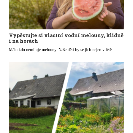
Vypěstujte si vlastní vodní melouny, klidně
i na horách
Málo kdo nemiluje melouny. Naše děti by se jich nejen v létě…