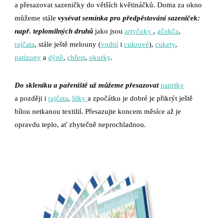
a přesazovat sazeničky do větších květináčků. Doma za okno
můžeme stále
vysévat semínka pro předpěstování sazeniček:
např. teplomilných druhů
jako jsou
artyčoky
,
ačokča
,
rajčata
, stále ještě melouny (
vodní
i
cukrové
),
cukety
,
patizony
a
dýně
,
chřest
,
okurky
.
Do skleníku a pařeniště už můžeme přesazovat
papriky
a později i
rajčata
,
lilky
a zpočátku je dobré je přikrýt ještě
bílou netkanou textilií. Přesazujte koncem měsíce až je
opravdu teplo, ať zbytečně neprochladnou.