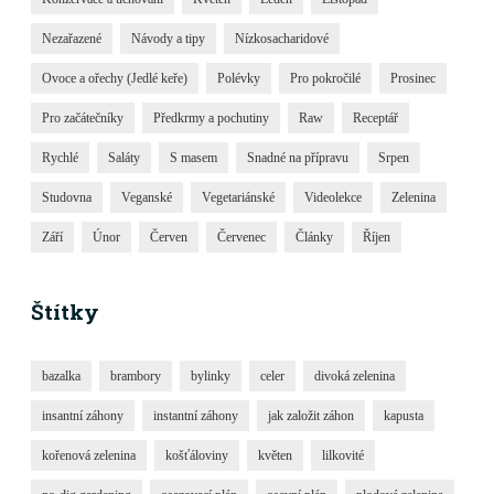
Nezařazené
Návody a tipy
Nízkosacharidové
Ovoce a ořechy (Jedlé keře)
Polévky
Pro pokročilé
Prosinec
Pro začátečníky
Předkrmy a pochutiny
Raw
Receptář
Rychlé
Saláty
S masem
Snadné na přípravu
Srpen
Studovna
Veganské
Vegetariánské
Videolekce
Zelenina
Září
Únor
Červen
Červenec
Články
Říjen
Štítky
bazalka
brambory
bylinky
celer
divoká zelenina
insantní záhony
instantní záhony
jak založit záhon
kapusta
kořenová zelenina
košťáloviny
květen
lilkovité