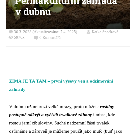
Permakulturní zahrada
v dubnu
30.3. 2023 (Aktualizováno: 7.4. 2025)
Katka Špačková
5976x
0 Komentářů
ZIMA JE TA TAM – první výsevy ven a odzimování
zahrady
V dubnu už nehrozí velké mrazy, proto můžete
rostliny
postupně odkrýt a vyčistit trvalkové záhony
i místa, kde
rostou jarní cibuloviny. Suché nadzemní části trvalek
ostříháme a zároveň je můžeme použít jako mulč (buď jako