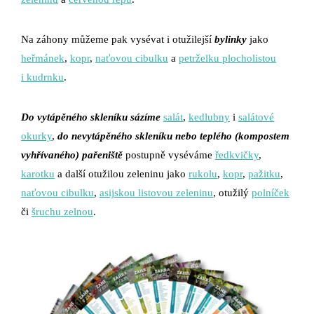
Na záhony můžeme pak vysévat i otužilejší
bylinky
jako
heřmánek
,
kopr
,
naťovou cibulku
a
petrželku
plocholistou
i kudrnku
.
Do vytápěného skleníku sázíme
salát
,
kedlubny
i
salátové
okurky
,
do nevytápěného skleníku nebo teplého (kompostem
vyhřívaného) pařeniště
postupně vyséváme
ředkvičky
,
karotku
a další otužilou zeleninu jako
rukolu
,
kopr
,
pažitku
,
naťovou cibulku
,
asijskou listovou zeleninu
, otužilý
polníček
či
šruchu zelnou
.