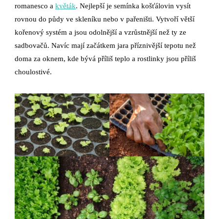
romanesco a
květák
. Nejlepší je semínka košťálovin vysít
rovnou do půdy ve skleníku nebo v pařeništi. Vytvoří větší
kořenový systém a jsou odolnější a vzrůstnější než ty ze
sadbovačů. Navíc mají začátkem jara příznivější tepotu než
doma za oknem, kde bývá příliš teplo a rostlinky jsou příliš
choulostivé.