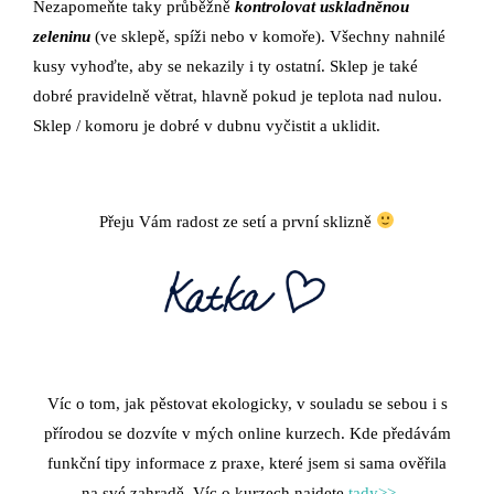
Nezapomeňte taky průběžně
kontrolovat uskladněnou
zeleninu
(ve sklepě, spíži nebo v komoře). Všechny nahnilé
kusy vyhoďte, aby se nekazily i ty ostatní. Sklep je také
dobré pravidelně větrat, hlavně pokud je teplota nad nulou.
Sklep / komoru je dobré v dubnu vyčistit a uklidit.
Přeju Vám radost ze setí a první sklizně
Víc o tom, jak pěstovat ekologicky, v souladu se sebou i s
přírodou se dozvíte v mých online kurzech. Kde předávám
funkční tipy informace z praxe, které jsem si sama ověřila
na své zahradě. Víc o kurzech najdete
tady>>
…