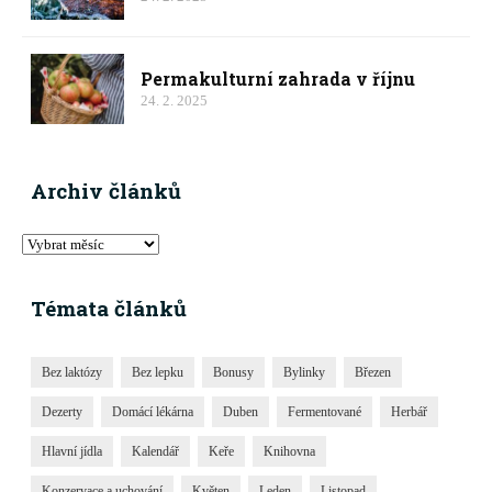
Permakulturní zahrada v říjnu
24. 2. 2025
Archiv článků
Témata článků
Bez laktózy
Bez lepku
Bonusy
Bylinky
Březen
Dezerty
Domácí lékárna
Duben
Fermentované
Herbář
Hlavní jídla
Kalendář
Keře
Knihovna
Konzervace a uchování
Květen
Leden
Listopad