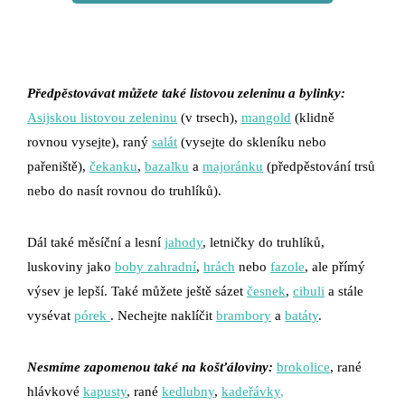
Předpěstovávat můžete také listovou zeleninu a bylinky:
Asijskou listovou zeleninu
(v trsech),
mangold
(klidně
rovnou vysejte), raný
salát
(vysejte do skleníku nebo
pařeniště),
čekanku
,
bazalku
a
majoránku
(předpěstování trsů
nebo do nasít rovnou do truhlíků).
Dál také měsíční a lesní
jahody
, letničky do truhlíků,
luskoviny jako
boby zahradní
,
hrách
nebo
fazole
, ale přímý
výsev je lepší. Také můžete ještě sázet
česnek
,
cibuli
a stále
vysévat
pórek
. Nechejte naklíčit
brambory
a
batáty
.
Nesmíme zapomenou také na košťáloviny:
brokolice
, rané
hlávkové
kapusty
, rané
kedlubny
,
kadeřávky
,