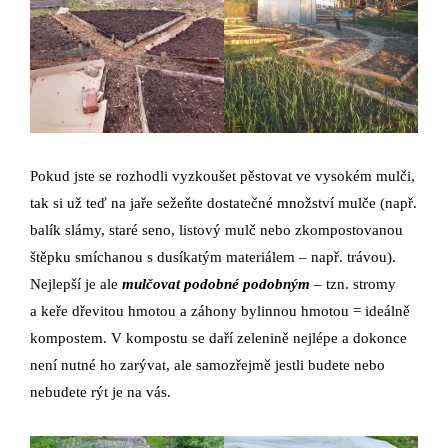
Pokud jste se rozhodli vyzkoušet pěstovat ve vysokém mulči,
tak si už teď na jaře sežeňte dostatečné množství mulče (např.
balík slámy, staré seno, listový mulč nebo zkompostovanou
štěpku smíchanou s dusíkatým materiálem – např. trávou).
Nejlepší je ale
mulčovat podobné podobným
– tzn. stromy
a keře dřevitou hmotou a záhony bylinnou hmotou = ideálně
kompostem. V kompostu se daří zelenině nejlépe a dokonce
není nutné ho zarývat, ale samozřejmě jestli budete nebo
nebudete rýt je na vás.