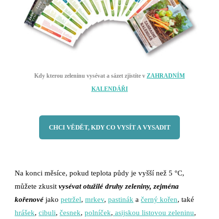
Kdy kterou zeleninu vysévat a sázet zjistíte v
ZAHRADNÍM
KALENDÁŘI
CHCI VĚDĚT, KDY CO VYSÍT A VYSADIT
Na konci měsíce, pokud teplota půdy je vyšší než 5 °C,
můžete zkusit
vysévat otužilé druhy zeleniny, zejména
kořenové
jako
petržel
,
mrkev
,
pastinák
a
černý kořen
, také
hrášek
,
cibuli
,
česnek
,
polníček
,
asijskou listovou zeleninu
,