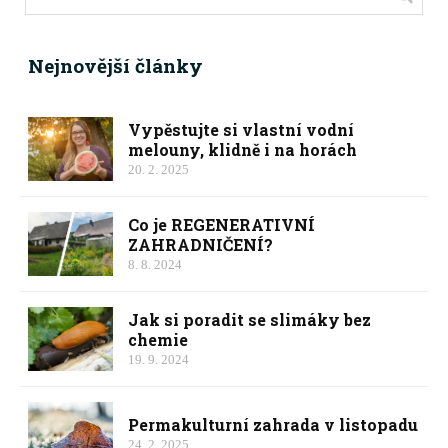
Nejnovější články
Vypěstujte si vlastní vodní
melouny, klidně i na horách
20. 2. 2025
Co je REGENERATIVNÍ
ZAHRADNIČENÍ?
8. 8. 2024
Jak si poradit se slimáky bez
chemie
19. 9. 2024
Permakulturní zahrada v listopadu
24. 2. 2025