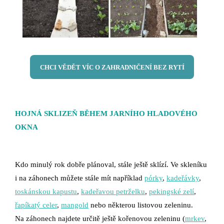
CHCI VĚDĚT VÍC O ZAHRADNIČENÍ BEZ RYTÍ
HOJNÁ SKLIZEŇ BĚHEM JARNÍHO HLADOVÉHO
OKNA
Kdo minulý rok dobře plánoval, stále ještě sklízí. Ve skleníku
i na záhonech můžete stále mít například
pórky
,
kadeřávky
,
toskánskou kapustu
,
kadeřavou petrželku
,
pekingské zelí
,
řapíkatý celer
,
mangold
nebo některou listovou zeleninu.
Na záhonech najdete určitě ještě kořenovou zeleninu (
mrkev
,