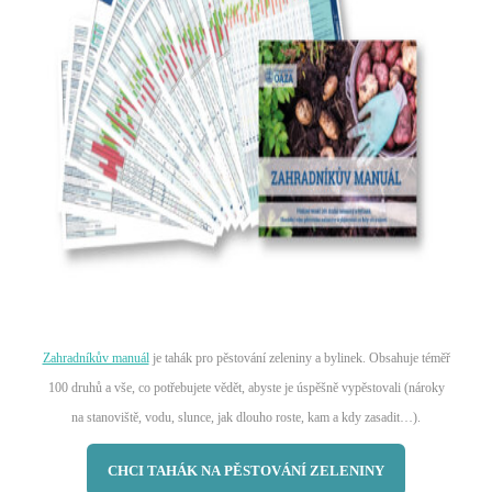
Zahradníkův manuál
je tahák pro pěstování zeleniny a bylinek. Obsahuje téměř
100 druhů a vše, co potřebujete vědět, abyste je úspěšně vypěstovali (nároky
na stanoviště, vodu, slunce, jak dlouho roste, kam a kdy zasadit…).
CHCI TAHÁK NA PĚSTOVÁNÍ ZELENINY