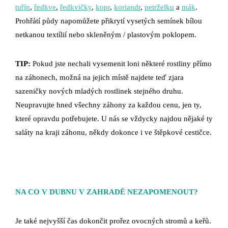
tuřín
,
ředkve
,
ředkvičky
,
kopr
,
koriandr
,
petrželku
a
mák
.
Prohřátí půdy napomůžete přikrytí vysetých semínek bílou
netkanou textílií nebo skleněným / plastovým poklopem.
TIP:
Pokud jste nechali vysemenit loni některé rostliny přímo
na záhonech, možná na jejich místě najdete teď zjara
sazeničky nových mladých rostlinek stejného druhu.
Neupravujte hned všechny záhony za každou cenu, jen ty,
které opravdu potřebujete. U nás se vždycky najdou nějaké ty
saláty na kraji záhonu, někdy dokonce i ve štěpkové cestičce.
NA CO V DUBNU V ZAHRADĚ NEZAPOMENOUT?
Je také nejvyšší čas dokončit prořez ovocných stromů a keřů.