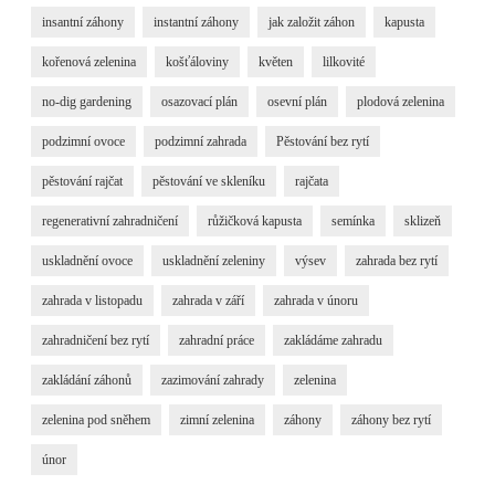
insantní záhony
instantní záhony
jak založit záhon
kapusta
kořenová zelenina
košťáloviny
květen
lilkovité
no-dig gardening
osazovací plán
osevní plán
plodová zelenina
podzimní ovoce
podzimní zahrada
Pěstování bez rytí
pěstování rajčat
pěstování ve skleníku
rajčata
regenerativní zahradničení
růžičková kapusta
semínka
sklizeň
uskladnění ovoce
uskladnění zeleniny
výsev
zahrada bez rytí
zahrada v listopadu
zahrada v září
zahrada v únoru
zahradničení bez rytí
zahradní práce
zakládáme zahradu
zakládání záhonů
zazimování zahrady
zelenina
zelenina pod sněhem
zimní zelenina
záhony
záhony bez rytí
únor