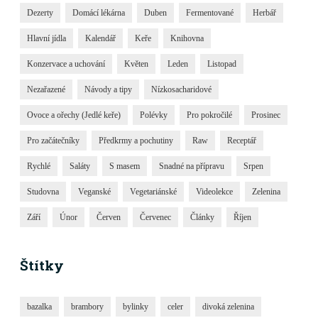
Dezerty
Domácí lékárna
Duben
Fermentované
Herbář
Hlavní jídla
Kalendář
Keře
Knihovna
Konzervace a uchování
Květen
Leden
Listopad
Nezařazené
Návody a tipy
Nízkosacharidové
Ovoce a ořechy (Jedlé keře)
Polévky
Pro pokročilé
Prosinec
Pro začátečníky
Předkrmy a pochutiny
Raw
Receptář
Rychlé
Saláty
S masem
Snadné na přípravu
Srpen
Studovna
Veganské
Vegetariánské
Videolekce
Zelenina
Září
Únor
Červen
Červenec
Články
Říjen
Štítky
bazalka
brambory
bylinky
celer
divoká zelenina