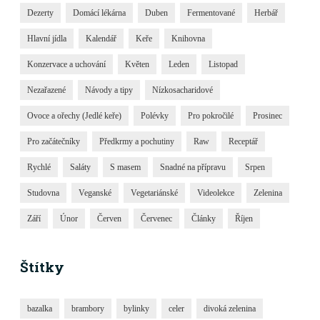
Dezerty
Domácí lékárna
Duben
Fermentované
Herbář
Hlavní jídla
Kalendář
Keře
Knihovna
Konzervace a uchování
Květen
Leden
Listopad
Nezařazené
Návody a tipy
Nízkosacharidové
Ovoce a ořechy (Jedlé keře)
Polévky
Pro pokročilé
Prosinec
Pro začátečníky
Předkrmy a pochutiny
Raw
Receptář
Rychlé
Saláty
S masem
Snadné na přípravu
Srpen
Studovna
Veganské
Vegetariánské
Videolekce
Zelenina
Září
Únor
Červen
Červenec
Články
Říjen
Štítky
bazalka
brambory
bylinky
celer
divoká zelenina