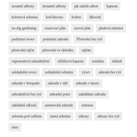
insantní záhony
instantní záhony
jak založit záhon
kapusta
kořenová zelenina
košťáloviny
květen
lilkovité
no-dig gardening
osazovací plán
osevní plán
plodová zelenina
podzimní ovoce
podzimní zahrada
Pěstování bez rytí
pěstování rajčat
pěstování ve skleníku
rajčata
regenerativní zahradničení
růžičková kapusta
semínka
sklizeň
uskladnění ovoce
uskladnění zeleniny
výsev
zahrada bez rytí
zahrada v listopadu
zahrada v září
zahrada v únoru
zahradničení bez rytí
zahradní práce
zakládáme zahradu
zakládání záhonů
zazimování zahrady
zelenina
zelenina pod sněhem
zimní zelenina
záhony
záhony bez rytí
únor