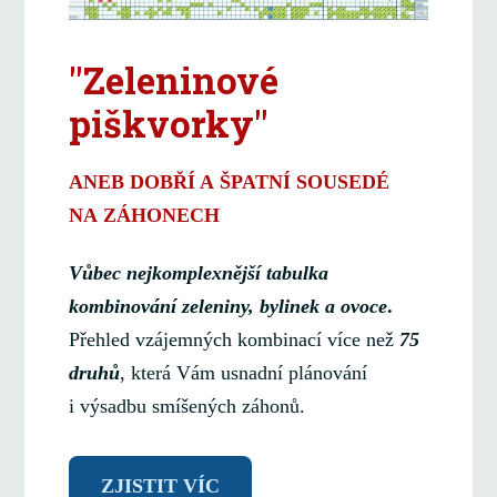
"Zeleninové
piškvorky"
ANEB DOBŘÍ A ŠPATNÍ SOUSEDÉ
NA ZÁHONECH
Vůbec nejkomplexnější tabulka
kombinování zeleniny, bylinek a ovoce
.
Přehled vzájemných kombinací více než
75
druhů
, která Vám usnadní plánování
i výsadbu smíšených záhonů.
ZJISTIT VÍC