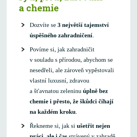
a chemie
Dozvíte se
3 největší tajemství
úspěšného zahradničení
.
Povíme si, jak zahradničit
v souladu s přírodou, abychom se
nesedřeli, ale zároveň vypěstovali
vlastní luxusní, zdravou
a šťavnatou zeleninu
úplně bez
chemie i přesto, že škůdci číhají
na každém kroku
.
Řekneme si, jak si
ušetřit nejen
práci, ale i čas
strávený v zahradě