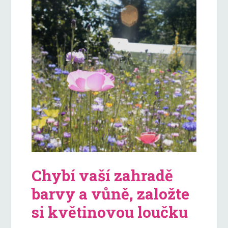
Chybí vaší zahradě
barvy a vůně, založte
si květinovou loučku