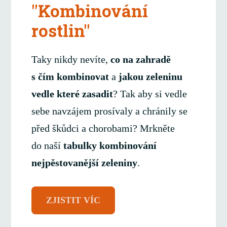
"Kombinování
rostlin"
Taky nikdy nevíte,
co na zahradě
s čím kombinovat
a
jakou zeleninu
vedle které zasadit
? Tak aby si vedle
sebe navzájem prosívaly a chránily se
před škůdci a chorobami? Mrkněte
do naší
tabulky kombinování
nejpěstovanější zeleniny
.
ZJISTIT VÍC