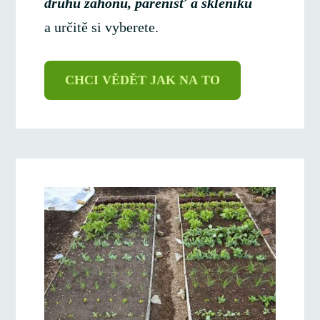
druhů záhonů, pařenišť a skleníků
a určitě si vyberete.
CHCI VĚDĚT JAK NA TO