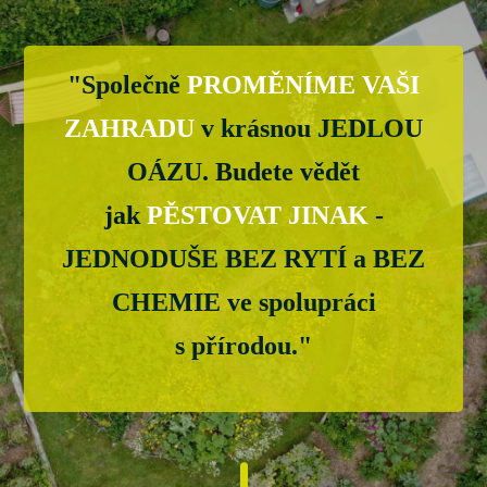
"Společně
PROMĚNÍME VAŠI
ZAHRADU
v krásnou JEDLOU
OÁZU
. Budete vědět
jak
PĚSTOVAT JINAK
-
JEDNODUŠE BEZ RYTÍ a BEZ
CHEMIE ve spolupráci
s přírodou.
"