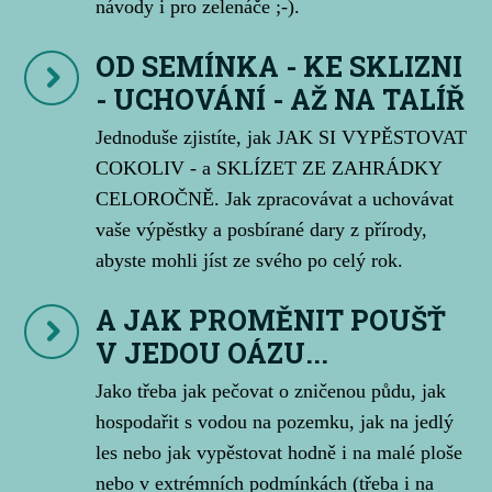
návody i pro zelenáče ;-).
OD SEMÍNKA - KE SKLIZNI
- UCHOVÁNÍ - AŽ NA TALÍŘ
Jednoduše zjistíte, jak JAK SI VYPĚSTOVAT
COKOLIV - a SKLÍZET ZE ZAHRÁDKY
CELOROČNĚ. Jak zpracovávat a uchovávat
vaše výpěstky a posbírané dary z přírody,
abyste mohli jíst ze svého po celý rok.
A JAK PROMĚNIT POUŠŤ
V JEDOU OÁZU...
Jako třeba jak pečovat o zničenou půdu, jak
hospodařit s vodou na pozemku, jak na jedlý
les nebo jak vypěstovat hodně i na malé ploše
nebo v extrémních podmínkách (třeba i na