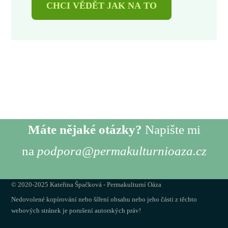
CHCI VĚDĚT JAK NA TO
Máte nějaké otázky?
Napište mi
na
podpora@permakulturnioaza.cz
© 2020-2025 Kateřina Špačková - Permakulturní Oáza
Nedovolené kopírování nebo šíření obsahu nebo jeho části z těchto
webových stránek je porušení autorských práv!