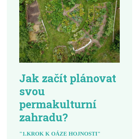
Jak začít plánovat
svou
permakulturní
zahradu?
"1.KROK K OÁZE HOJNOSTI"