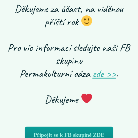
Děkujeme za účast, na viděnou
příští rok
Pro víc informací sledujte naši FB
skupinu
Permakulturní oáza
zde >>
.
Děkujeme
Připojit se k FB skupině ZDE