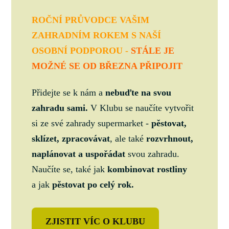
ROČNÍ PRŮVODCE VAŠIM
ZAHRADNÍM ROKEM S NAŠÍ
OSOBNÍ PODPOROU -
STÁLE JE
MOŽNÉ SE OD BŘEZNA PŘIPOJIT
Přidejte se k nám a
nebuďte na svou
zahradu sami.
V Klubu se naučíte vytvořit
si ze své zahrady supermarket -
pěstovat,
sklízet, zpracovávat
, ale také
rozvrhnout,
naplánovat a uspořádat
svou zahradu.
Naučíte se, také jak
kombinovat rostliny
a jak
pěstovat po celý rok.
ZJISTIT VÍC O KLUBU