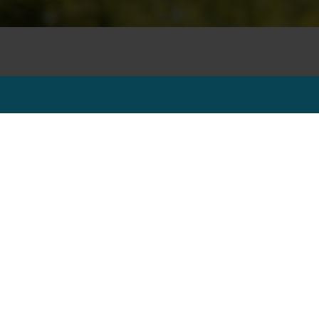
ZEPTEJTE SE
Máte další otázky? Odpovědi možná
najdete na stránce
FAQ - často kladené
dotazy ZDE
nebo mi napište ...