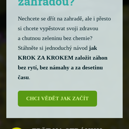
zahradou?
Nechcete se dřít na zahradě, ale i přesto
si chcete vypěstovat svoji zdravou
a chutnou zeleninu bez chemie?
Stáhněte si jednoduchý návod
jak
KROK ZA KROKEM založit záhon
bez rytí, bez námahy a za desetinu
času
.
CHCI VĚDĚT JAK ZAČÍT