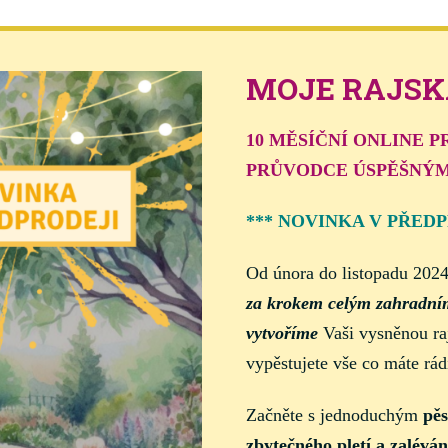
MOJE RAJSK
10 MĚSÍČNÍ O
PRŮVODCE ÚSPĚŠNÝ
*** NOVINKA V PŘEDP
Od února do listopadu 202
za krokem celým zahradn
vytvoříme
Vaši vysněnou ra
vypěstujete vše co máte rád
Začněte s jednoduchým
pěs
zbytečného pletí a zaléván