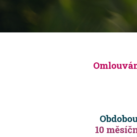
Omlouvám 
Obdobou
10 měsíčn