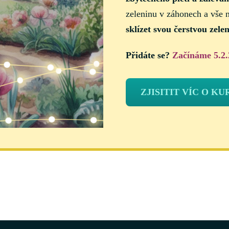
zeleninu v záhonech a vše 
sklízet svou čerstvou zele
Přidáte se?
Začínáme 5.2.
ZJISITIT VÍC O KU