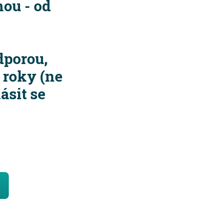
ou - od
dporou,
 roky (ne
ásit se