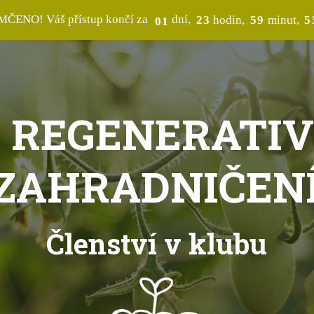
ČENO! Váš přístup končí za
dní
2
3
hodin
5
9
minut
5
0
1
 REGENERATI
ZAHRADNIČEN
Členství v klubu