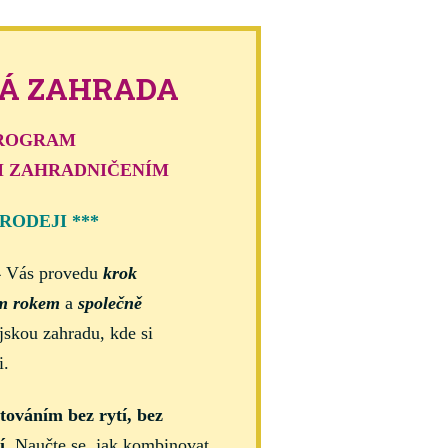
Á ZAHRADA
NLINE PROGRAM
M ZAHRADNIČENÍM
RODEJI ***
4 Vás provedu
krok
ím rokem
a
společně
jskou zahradu, kde si
i.
továním bez rytí, bez
í
. Naučte se, jak kombinovat