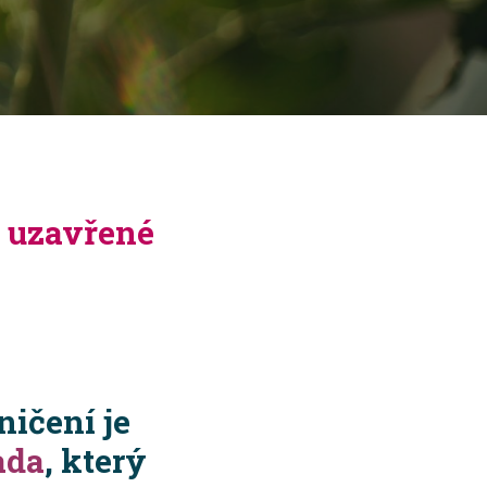
m uzavřené
ičení je
ada
, který