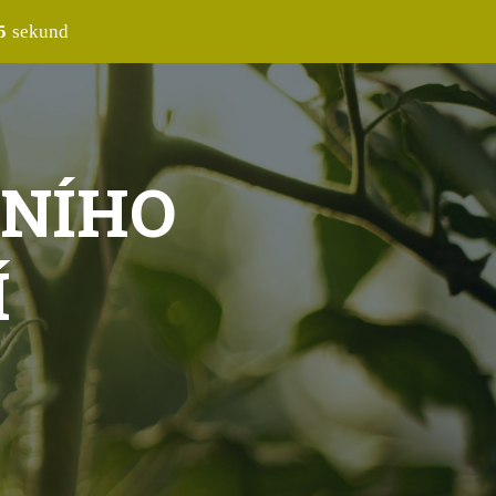
4
sekund
VNÍHO
Í