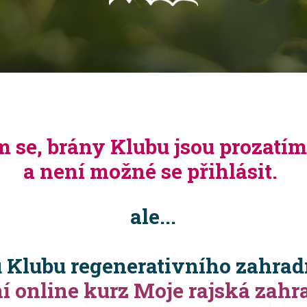
se, brány Klubu jsou prozatí
a není možné se přihlásit.
ale...
 Klubu regenerativního zahradn
í online kurz Moje rajská zahr