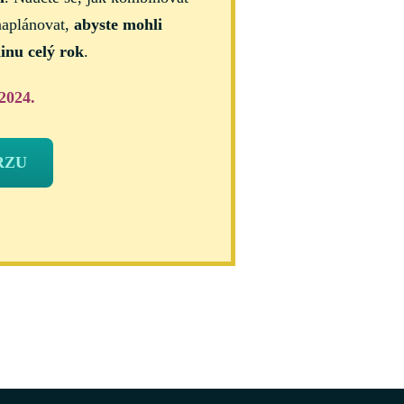
naplánovat,
abyste mohli
ninu celý rok
.
2024.
RZU