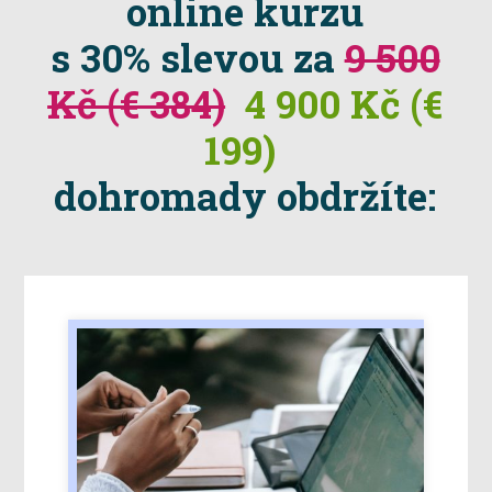
online kurzu
s 30% slevou za
9 500
Kč (€ 384)
4 900 Kč (€
199)
dohromady obdržíte: