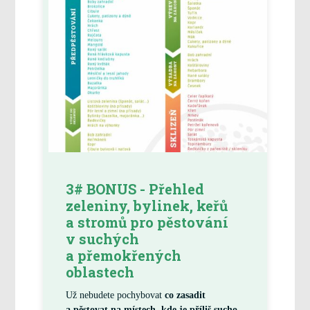
3# BONUS - Přehled
zeleniny, bylinek, keřů
a stromů pro pěstování
v suchých
a přemokřených
oblastech
Už nebudete pochybovat
co zasadit
a pěstovat na místech, kde je příliš sucho