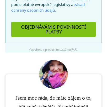
podle platné evropské legislativy a
zásad
ochrany osobních údajů.
OBJEDNÁVÁM S POVINNOSTÍ
PLATBY
Vytvořeno v prodejním systému
FAPI
.
Jsem moc ráda, že máte zájem o to,
být soběstačnější, žít udržitelněji