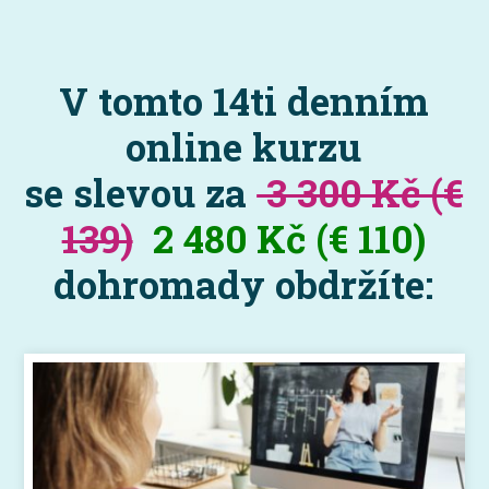
V tomto 14ti denním
online kurzu
se slevou za
3 300 Kč (€
139)
2 480 Kč (€ 110)
dohromady obdržíte: