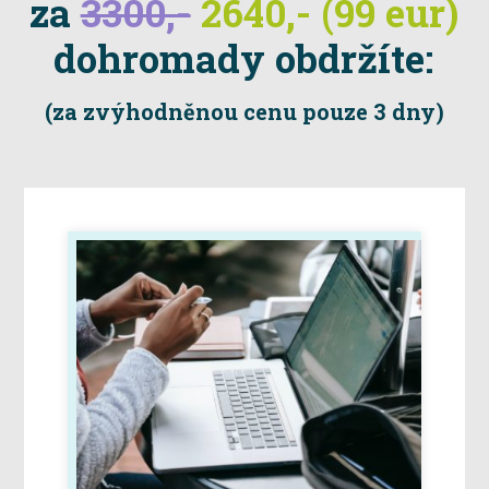
za
3300,-
2640,- (99 eur)
dohromady obdržíte:
(za zvýhodněnou cenu pouze 3 dny)