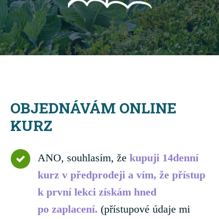
OBJEDNÁVÁM ONLINE
KURZ
ANO, souhlasím, že
kupuji 14denní
kurz v předprodeji a vím, že přístup
k první lekci získám hned
po zaplacení.
(přístupové údaje mi