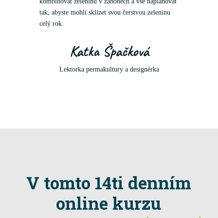
kombinovat zeleninu v záhonech a vše naplánovat
tak, abyste mohli sklízet svou čerstvou zeleninu
celý rok.
Katka Špačková
Lektorka permakultury a designérka
V tomto 14ti denním
online kurzu