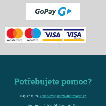
Potřebujete pomoc?
Napište mi na
k.spackova@permakulturnioaza.cz
Jsem tu pro Vás a ráda Vám pomůžu.