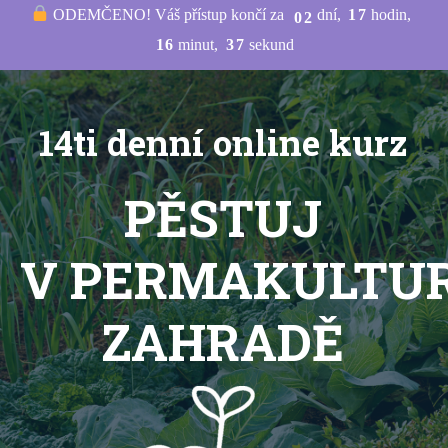
ODEMČENO! Váš přístup končí za
dní
1
7
hodin
0
2
1
6
minut
3
6
sekund
14ti denní online kurz
PĚSTUJ
V PERMAKULTU
ZAHRADĚ