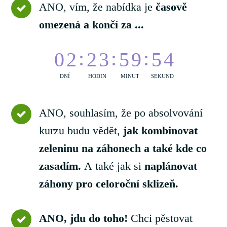
ANO, vím, že nabídka je
časově
omezená a končí za ...
0
2
2
3
5
9
5
3
DNÍ
HODIN
MINUT
SEKUND
ANO, souhlasím, že po absolvování
kurzu budu vědět,
jak kombinovat
zeleninu na záhonech a také kde co
zasadím.
A také jak si
naplánovat
záhony pro celoroční sklizeň.
ANO, jdu do toho!
Chci pěstovat