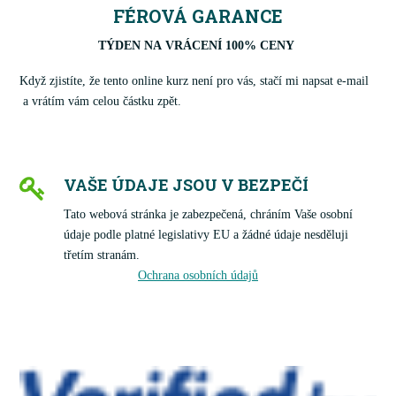
FÉROVÁ GARANCE
TÝDEN NA VRÁCENÍ 100% CENY
Když zjistíte, že tento online kurz není pro vás, stačí mi napsat e-mail
a vrátím vám celou částku zpět.
VAŠE ÚDAJE JSOU V BEZPEČÍ
Tato webová stránka je zabezpečená, chráním Vaše osobní
údaje podle platné legislativy EU a žádné údaje nesděluji
třetím stranám.
Ochrana osobních údajů