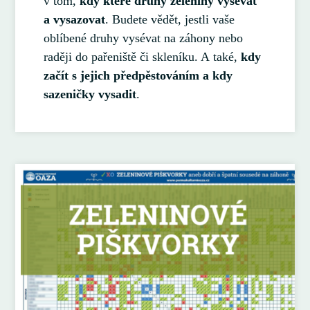
v tom,
kdy které druhy zeleniny vysévat
a vysazovat
. Budete vědět, jestli vaše
oblíbené druhy vysévat na záhony nebo
raději do pařeniště či skleníku. A také,
kdy
začít s jejich předpěstováním a kdy
sazeničky vysadit
.