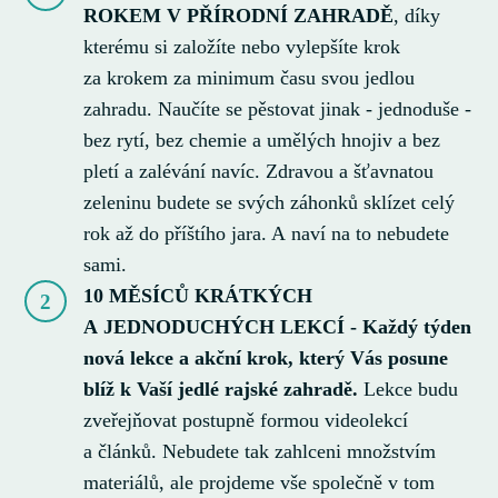
ROKEM V PŘÍRODNÍ ZAHRADĚ
, díky
kterému si založíte nebo vylepšíte krok
za krokem za minimum času svou jedlou
zahradu. Naučíte se pěstovat jinak - jednoduše -
bez rytí, bez chemie a umělých hnojiv a bez
pletí a zalévání navíc. Zdravou a šťavnatou
zeleninu budete se svých záhonků sklízet celý
rok až do příštího jara. A naví na to nebudete
sami.
10 MĚSÍCŮ KRÁTKÝCH
2
A JEDNODUCHÝCH LEKCÍ - Každý týden
nová lekce a akční krok, který Vás posune
blíž k Vaší jedlé rajské zahradě.
Lekce budu
zveřejňovat postupně formou videolekcí
a článků. Nebudete tak zahlceni množstvím
materiálů, ale projdeme vše společně v tom