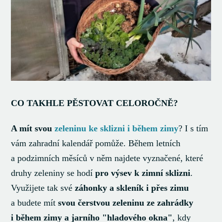
CO TAKHLE PĚSTOVAT CELOROČNĚ?
A mít svou
zeleninu ke sklizni i během zimy
? I s tím
vám zahradní kalendář pomůže. Během letních
a podzimních měsíců v něm najdete vyznačené, které
druhy zeleniny se hodí
pro výsev k zimní sklizni
.
Využijete tak své
záhonky a skleník i přes zimu
a budete mít
svou čerstvou zeleninu ze zahrádky
i během zimy a jarního "hladového okna"
, kdy