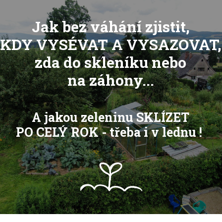
Jak bez váhání zjistit,
KDY VYSÉVAT A VYSAZOVAT,
zda do skleníku nebo
na záhony...
A jakou zeleninu SKLÍZET
PO CELÝ ROK - třeba i v lednu !