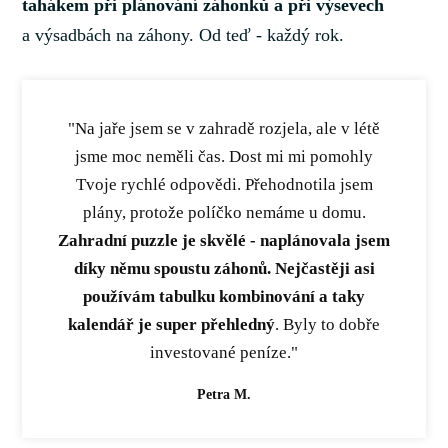
tahákem při plánování záhonků a při výsevech
a výsadbách na záhony. Od teď - každý rok.
"Na jaře jsem se v zahradě rozjela, ale v létě
jsme moc neměli čas. Dost mi mi pomohly
Tvoje rychlé odpovědi. Přehodnotila jsem
plány, protože políčko nemáme u domu.
Zahradní puzzle je skvělé - naplánovala jsem
díky němu spoustu záhonů. Nejčastěji asi
používám tabulku kombinování a taky
kalendář je super přehledný
. Byly to dobře
investované peníze."
Petra M.