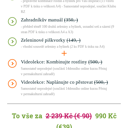
- připravené kombinace rostlin a bylinek pro Vaši inspiraci (15 vzorů
v PDF k tisku o velikosti A4) - Samostatně neprodejné, součást Klubu
RZ
Zahradníkův manuál
(350,-)
- přehled téměř 100 druhů zeleniny a bylinek, usnadní setí a sázení (9
stran PDF k tisku o velikosti A4 a A3)
Zeleninové piškvorky
(149,-)
- vhodní sousedé zeleniny a bylinek (2 ks PDF k tisku na A4)
Videolekce: Kombinujte rostliny
(500,-)
Samostatně neprodejné (součástí 14denního online kurzu Pěstuj
v permakulturní zahradě)
Videolekce: Naplánujte co pěstovat
(500,-)
Samostatně neprodejné (součástí 14denního online kurzu Pěstuj
v permakulturní zahradě)
To vše za
2 239 Kč (€ 90)
990 Kč
(€39)