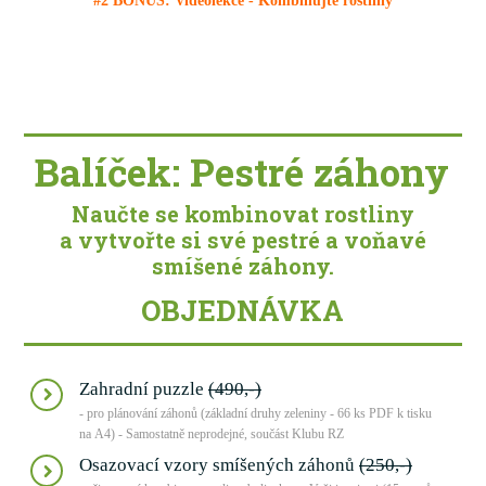
#2 BONUS: Videolekce - Kombinujte rostliny
Balíček: Pestré záhony
Naučte se kombinovat rostliny
a vytvořte si své pestré a voňavé
smíšené záhony.
OBJEDNÁVKA
Zahradní puzzle
(490,-)
- pro plánování záhonů (základní druhy zeleniny - 66 ks PDF k tisku
na A4) - Samostatně neprodejné, součást Klubu RZ
Osazovací vzory smíšených záhonů
(250,-)