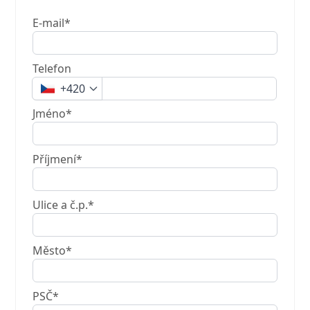
E-mail*
Telefon
+420
Jméno*
Příjmení*
Ulice a č.p.*
Město*
PSČ*