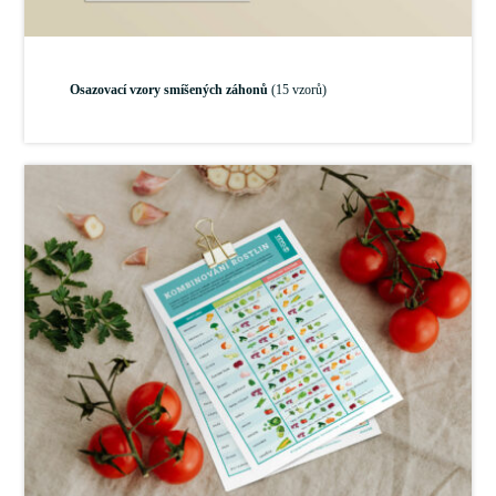
Osazovací vzory smíšených záhonů
(15 vzorů)