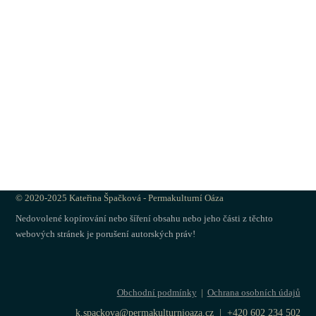
© 2020-2025 Kateřina Špačková - Permakulturní Oáza
Nedovolené kopírování nebo šíření obsahu nebo jeho části z těchto
webových stránek je porušení autorských práv!
Obchodní podmínky
|
Ochrana osobních údajů
k.spackova@permakulturnioaza.cz | +420 602 234 502