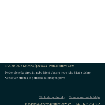
© 2020-2025 Kateřina Špačková - Permakulturní Oáza
Nedovolené kopírování nebo šíření obsahu nebo jeho části z těchto
webových stránek je porušení autorských práv!
Obchodní podmínky
|
Ochrana osobních údajů
k.spackova@permakulturnioaza.cz | +420 602 234 502