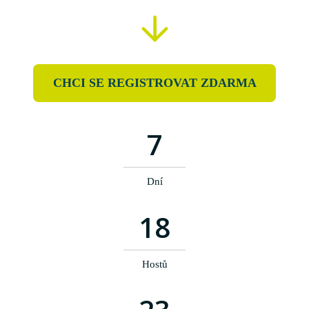
CHCI SE REGISTROVAT ZDARMA
7
Dní
18
Hostů