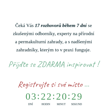
Čeká Vás
17 rozhovorů během 7 dní
se
zkušenými odborníky, experty na přírodní
a permakulturní zahrady, a s nadšenými
zahradníky, kterým to v praxi funguje.
Přijďte se ZDARMA inspirovat !
Registrujte si své místo
...
0
3
2
2
2
0
2
7
DNÍ
HODIN
MINUT
SEKUND