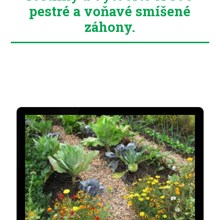
pestré a voňavé smíšené
záhony.