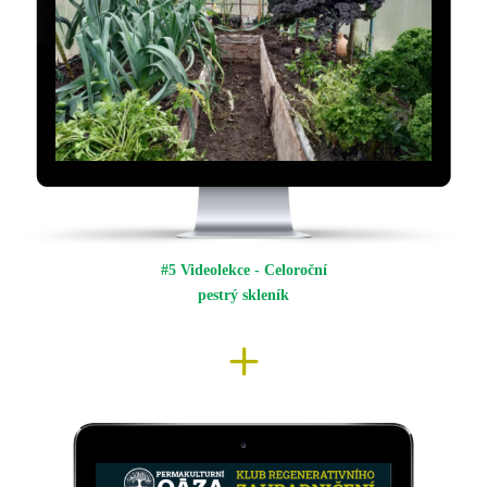
#5 Videolekce - Celoroční
pestrý skleník