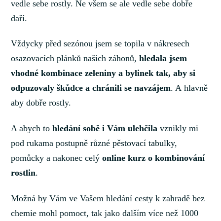
vedle sebe rostly. Ne všem se ale vedle sebe dobře
daří.
Vždycky před sezónou jsem se topila v nákresech
osazovacích plánků našich záhonů,
hledala jsem
vhodné kombinace zeleniny a bylinek tak, aby si
odpuzovaly škůdce a chránili se navzájem
. A hlavně
aby dobře rostly.
A abych to
hledání sobě i Vám ulehčila
vznikly mi
pod rukama postupně různé pěstovací tabulky,
pomůcky a nakonec celý
online kurz o kombinování
rostlin
.
Možná by Vám ve Vašem hledání cesty k zahradě bez
chemie mohl pomoct, tak jako dalším více než 1000