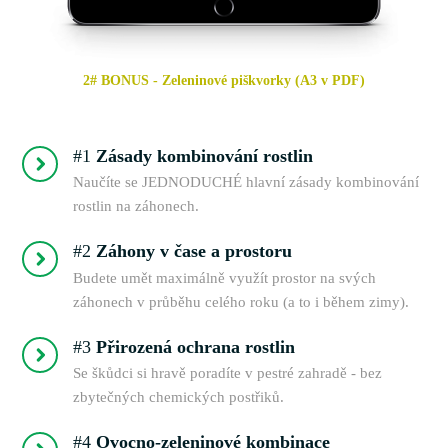
2# BONUS - Zeleninové piškvorky (A3 v PDF)
#1
Zásady kombinování rostlin
Naučíte se JEDNODUCHÉ hlavní zásady kombinování
rostlin na záhonech.
#2
Záhony v čase a prostoru
Budete umět maximálně využít prostor na svých
záhonech v průběhu celého roku (a to i během zimy).
#3
Přirozená ochrana rostlin
Se škůdci si hravě poradíte v pestré zahradě - bez
zbytečných chemických postřiků.
#4
Ovocno-zeleninové kombinace