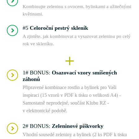
Kombinujte zeleninu s ovocem, bylinkami a užitečnými
květinami.
#5
Celoroční pestrý skleník
A zjistěte, jak kombinovat a vysazovat zeleninu po celý
rok ve skleníku.
1# BONUS:
Osazovací vzory smíšených
záhonů
Připravené kombinace rostlin a bylinek pro Vaši
inspiraci (15 vzorů v PDF k tisku o velikosti A4) -
Samostatně neprodejné, součást Klubu RZ -
v elektronické podobě.
2# BONUS:
Zeleninové piškvorky
Vhodní sousedé zeleniny a bylinek (2 ks PDF k tisku