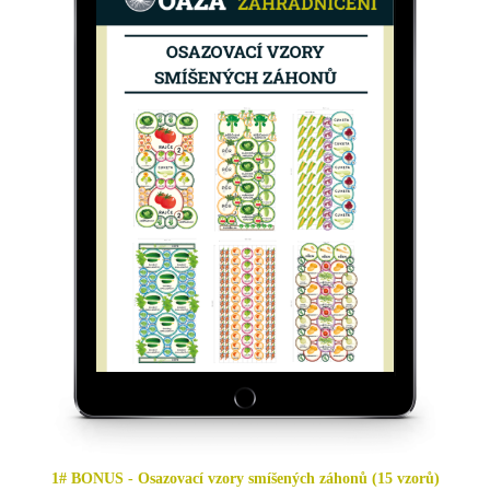
1# BONUS - Osazovací vzory smíšených záhonů (15 vzorů)