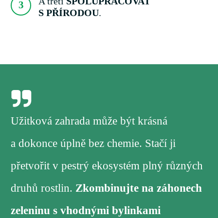
A třetí
SPOLUPRACOVAT
3
S PŘÍRODOU
.
Užitková zahrada může být krásná
a dokonce úplně bez chemie. Stačí ji
přetvořit v pestrý ekosystém plný různých
druhů rostlin.
Zkombinujte na záhonech
zeleninu s vhodnými bylinkami