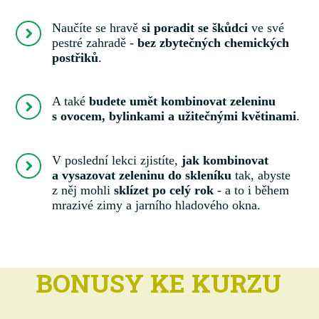
Naučíte se hravě
si poradit se škůdci
ve své
pestré zahradě -
bez zbytečných chemických
postřiků
.
A také
budete umět kombinovat zeleninu
s ovocem, bylinkami a užitečnými květinami
.
V poslední lekci zjistíte,
jak kombinovat
a vysazovat zeleninu do skleníku
tak, abyste
z něj mohli
sklízet po celý rok
- a to i během
mrazivé zimy a jarního hladového okna.
BONUSY KE KURZU