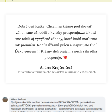
Dobrý deň Katka, Chcem sa krásne poďakovať...
záhon sme už robili a kvietky prosperujú...a taktiež
sme robili aj vyvýšené záhony, ktoré budú mať tento
rok premiéru. Robíte úžasnú prácu a inšpirujete ľudí.
Ďakujeeeeem !! Krásny deň prajem a nech záhradka
prosperuje.
Andrea Krajčovičová
Univerzita veterinárskeho lekárstva a farmácie v Košiciach