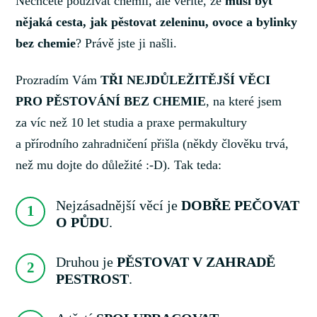
Nechcete používat chemii, ale věříte, že
musí být
nějaká cesta, jak pěstovat zeleninu, ovoce a bylinky
bez chemie
? Právě jste ji našli.
Prozradím Vám
TŘI NEJDŮLEŽITĚJŠÍ VĚCI
PRO PĚSTOVÁNÍ BEZ CHEMIE
, na které jsem
za víc než 10 let studia a praxe permakultury
a přírodního zahradničení přišla (někdy člověku trvá,
než mu dojte do důležité :-D). Tak teda:
Nejzásadnější věcí je
DOBŘE PEČOVAT
1
O PŮDU
.
Druhou je
PĚSTOVAT V ZAHRADĚ
2
PESTROST
.