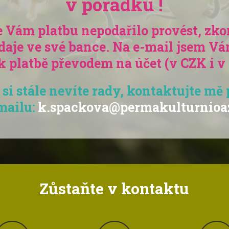
v pořádku !
 Vám platbu nepodařilo provést, zko
daje ve své bance. Na e-mail jsem Vá
k platbě převodem na účet (v CZK i 
si stále nevíte rady, kontaktujte mě
mailu:
k.spackova@permakulturnioa
Zůstaňte v kontaktu