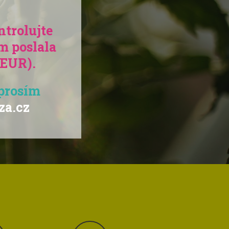
ntrolujte
m poslala
v EUR).
 prosím
za.cz