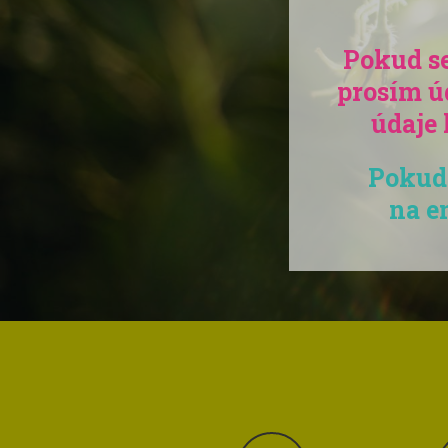
Pokud se
prosím ú
údaje 
Pokud 
na e