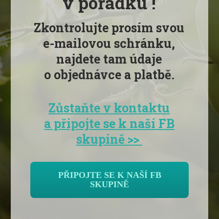
v pořádku !
Zkontrolujte prosím svou
e-mailovou schránku,
najdete tam údaje
o objednávce a platbě.
Zůstaňte v kontaktu
a připojte se k naší FB
skupině >>
PŘIPOJTE SE K NAŠÍ FB
SKUPINĚ