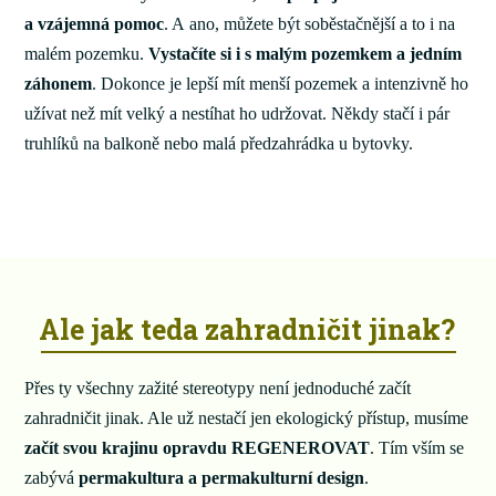
a vzájemná pomoc
. A ano, můžete být soběstačnější a to i na
malém pozemku.
Vystačíte si i s malým pozemkem a jedním
záhonem
. Dokonce je lepší mít menší pozemek a intenzivně ho
užívat než mít velký a nestíhat ho udržovat. Někdy stačí i pár
truhlíků na balkoně nebo malá předzahrádka u bytovky.
Ale jak teda zahradničit jinak?
Přes ty všechny zažité stereotypy není jednoduché začít
zahradničit jinak. Ale už nestačí jen ekologický přístup, musíme
začít svou krajinu opravdu REGENEROVAT
. Tím vším se
zabývá
permakultura a permakulturní design
.