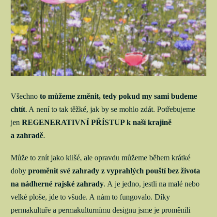
Všechno
to můžeme změnit, tedy pokud my sami budeme
chtít
. A není to tak těžké, jak by se mohlo zdát. Potřebujeme
jen
REGENERATIVNÍ PŘÍSTUP k naší krajině
a zahradě
.
Může to znít jako klišé, ale opravdu můžeme během krátké
doby
proměnit své zahrady z vyprahlých pouští bez života
na nádherné rajské zahrady
. A je jedno, jestli na malé nebo
velké ploše, jde to všude. A nám to fungovalo. Díky
permakultuře a permakulturnímu designu jsme je proměnili