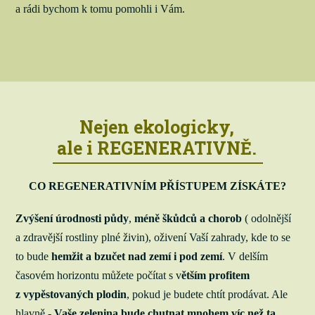
a rádi bychom k tomu pomohli i Vám.
Nejen ekologicky,
ale i REGENERATIVNĚ.
CO REGENERATIVNÍM PŘÍSTUPEM ZÍSKÁTE?
Zvýšení úrodnosti půdy
,
méně škůdců a chorob
( odolnější
a zdravější rostliny plné živin), oživení Vaší zahrady, kde to se
to bude
hemžit a bzučet nad zemí i pod zemí
. V delším
časovém horizontu můžete počítat s v
ětším profitem
z vypěstovaných plodin
, pokud je budete chtít prodávat. Ale
hlavně -
Vaše zelenina bude chutnat mnohem víc než ta