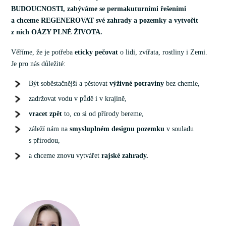
BUDOUCNOSTI, zabýváme se permakuturními řešeními
a chceme REGENEROVAT své zahrady a pozemky a vytvořit
z nich OÁZY PLNÉ ŽIVOTA.
Věříme, že je potřeba
eticky pečovat
o lidi, zvířata, rostliny i Zemi.
Je pro nás důležité:
Být soběstačnější a pěstovat
výživné potraviny
bez chemie,
zadržovat vodu v půdě i v krajině,
vracet zpět
to, co si od přírody bereme,
záleží nám na
smysluplném designu pozemku
v souladu
s přírodou,
a chceme znovu vytvářet
rajské zahrady.