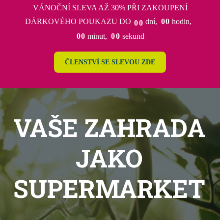
VÁNOČNÍ SLEVA AŽ 30% PŘI ZAKOUPENÍ
DÁRKOVÉHO POUKAZU DO
dní
0
0
hodin
0
0
0
0
minut
0
0
sekund
ČLENSTVÍ SE SLEVOU ZDE
VAŠE ZAHRADA
JAKO
SUPERMARKET