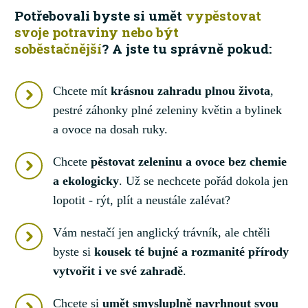
Potřebovali byste si umět
vypěstovat
svoje potraviny nebo být
soběstačnější
? A jste tu správně pokud:
Chcete mít
krásnou zahradu plnou života
,
pestré záhonky plné zeleniny květin a bylinek
a ovoce na dosah ruky.
Chcete
pěstovat zeleninu a ovoce bez chemie
a ekologicky
. Už se nechcete pořád dokola jen
lopotit - rýt, plít a neustále zalévat?
Vám nestačí jen anglický trávník, ale chtěli
byste si
kousek té bujné a rozmanité přírody
vytvořit i ve své zahradě
.
Chcete si
umět smysluplně navrhnout svou