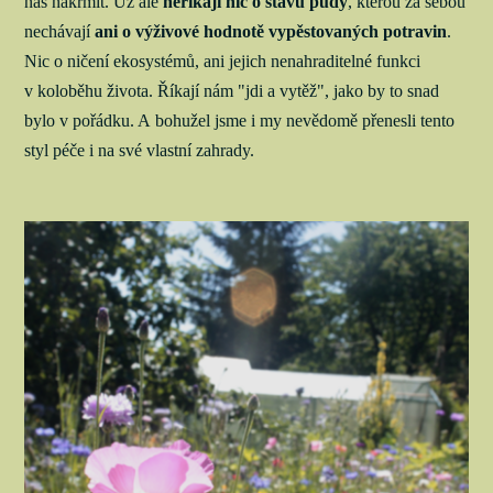
nás nakrmit. Už ale
neříkají nic o stavu půdy
, kterou za sebou
nechávají
ani o výživové hodnotě vypěstovaných potravin
.
Nic o ničení ekosystémů, ani jejich nenahraditelné funkci
v koloběhu života. Říkají nám "jdi a vytěž", jako by to snad
bylo v pořádku. A bohužel jsme i my nevědomě přenesli tento
styl péče i na své vlastní zahrady.