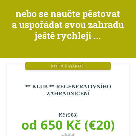
nebo se naučte pěstovat
a uspořádat svou zahradu
ještě rychleji ...
NEJPRODÁVANĚJŠÍ
** KLUB ** REGENERATIVNÍHO
ZAHRADNIČENÍ
Kč (€ 88)
od 650 Kč (€20)
měsíčně